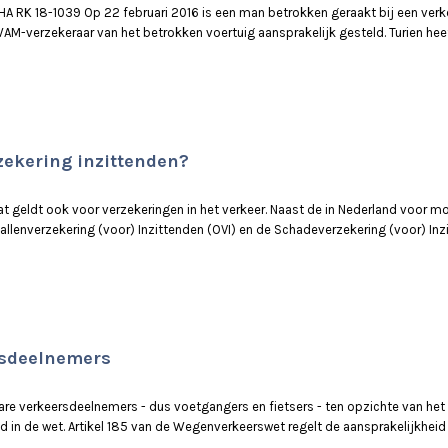
A RK 18-1039 Op 22 februari 2016 is een man betrokken geraakt bij een verkee
s WAM-verzekeraar van het betrokken voertuig aansprakelijk gesteld. Turien he
zekering inzittenden?
at geldt ook voor verzekeringen in het verkeer. Naast de in Nederland voor 
lenverzekering (voor) Inzittenden (OVI) en de Schadeverzekering (voor) Inzit
rsdeelnemers
e verkeersdeelnemers - dus voetgangers en fietsers - ten opzichte van he
gd in de wet. Artikel 185 van de Wegenverkeerswet regelt de aansprakelijkhei