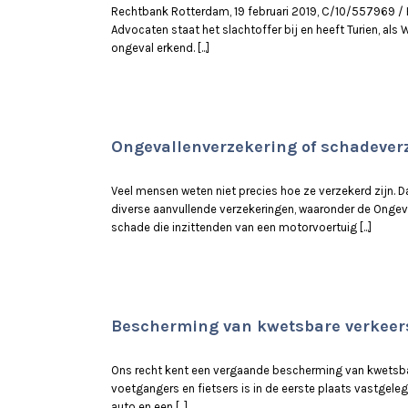
Rechtbank Rotterdam, 19 februari 2019, C/10/557969 / H
Advocaten staat het slachtoffer bij en heeft Turien, al
ongeval erkend. [...]
Ongevallenverzekering of schadever
Veel mensen weten niet precies hoe ze verzekerd zijn. D
diverse aanvullende verzekeringen, waaronder de Ongeval
schade die inzittenden van een motorvoertuig [...]
Bescherming van kwetsbare verkee
Ons recht kent een vergaande bescherming van kwetsbar
voetgangers en fietsers is in de eerste plaats vastgele
auto en een [...]