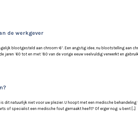
an de werkgever
elijk blootgesteld aan chroom-6”. Een angstig idee, nu blootstelling aan 
jaren ’60 tot en met ’80 van de vorige eeuw veelvuldig verwerkt en gebruikt we
en?
, is dit natuurlijk niet voor uw plezier. U hoopt met een medische behandelin
ts of specialist een medische fout gemaakt heeft? Of erger nog: u bent [...]