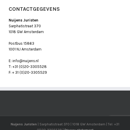
CONTACTGEGEVENS
Nuijens Juristen
Sarphatistraat 370
1018 GW Amsterdam
Postbus 15863
1001 NJ Amsterdam
E: info@nuijens.nl
T: +31 (0)20-3305528
F: + 31 (0)20-3305529
Nuijens Juristen
| Sarphatistraat 370 | 1018 GW Amsterdam | Tel: +31
(0)20-3305528 |
Privacy statement