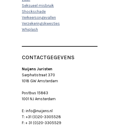
Seksueel misbruik
Shockschade
Verkeersongevallen
Verzekeringskwesties
Whiplash
CONTACTGEGEVENS
Nuijens Juristen
Sarphatistraat 370
1018 GW Amsterdam
Postbus 15863
1001 NJ Amsterdam
E: info@nuijens.nl
T: +31 (0)20-3305528
F: + 31 (0)20-3305529