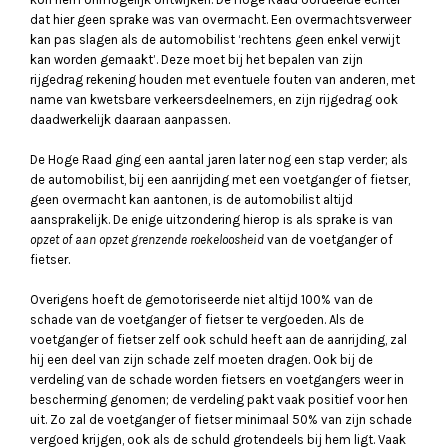
dat hier geen sprake was van overmacht. Een overmachtsverweer
kan pas slagen als de automobilist ‘rechtens geen enkel verwijt
kan worden gemaakt’. Deze moet bij het bepalen van zijn
rijgedrag rekening houden met eventuele fouten van anderen, met
name van kwetsbare verkeersdeelnemers, en zijn rijgedrag ook
daadwerkelijk daaraan aanpassen.
De Hoge Raad ging een aantal jaren later nog een stap verder; als
de automobilist, bij een aanrijding met een voetganger of fietser,
geen overmacht kan aantonen, is de automobilist altijd
aansprakelijk. De enige uitzondering hierop is als sprake is van
opzet of aan opzet grenzende roekeloosheid
van de voetganger of
fietser.
Overigens hoeft de gemotoriseerde niet altijd 100% van de
schade van de voetganger of fietser te vergoeden. Als de
voetganger of fietser zelf ook schuld heeft aan de aanrijding, zal
hij een deel van zijn schade zelf moeten dragen. Ook bij de
verdeling van de schade worden fietsers en voetgangers weer in
bescherming genomen; de verdeling pakt vaak positief voor hen
uit. Zo zal de voetganger of fietser minimaal 50% van zijn schade
vergoed krijgen, ook als de schuld grotendeels bij hem ligt. Vaak