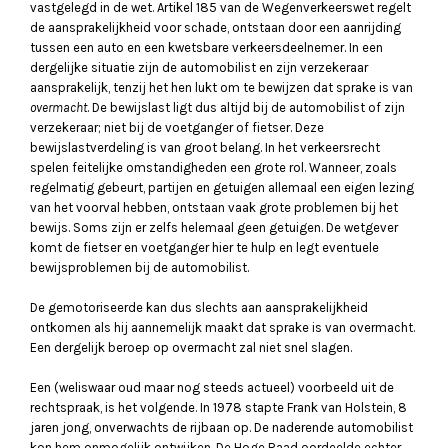
vastgelegd in de wet. Artikel 185 van de Wegenverkeerswet regelt
de aansprakelijkheid voor schade, ontstaan door een aanrijding
tussen een auto en een kwetsbare verkeersdeelnemer. In een
dergelijke situatie zijn de automobilist en zijn verzekeraar
aansprakelijk, tenzij het hen lukt om te bewijzen dat sprake is van
overmacht
. De bewijslast ligt dus altijd bij de automobilist of zijn
verzekeraar; niet bij de voetganger of fietser. Deze
bewijslastverdeling is van groot belang. In het verkeersrecht
spelen feitelijke omstandigheden een grote rol. Wanneer, zoals
regelmatig gebeurt, partijen en getuigen allemaal een eigen lezing
van het voorval hebben, ontstaan vaak grote problemen bij het
bewijs. Soms zijn er zelfs helemaal geen getuigen. De wetgever
komt de fietser en voetganger hier te hulp en legt eventuele
bewijsproblemen bij de automobilist.
De gemotoriseerde kan dus slechts aan aansprakelijkheid
ontkomen als hij aannemelijk maakt dat sprake is van overmacht.
Een dergelijk beroep op overmacht zal niet snel slagen.
Een (weliswaar oud maar nog steeds actueel) voorbeeld uit de
rechtspraak, is het volgende. In 1978 stapte Frank van Holstein, 8
jaren jong, onverwachts de rijbaan op. De naderende automobilist
kon hem onmogelijk ontwijken. De Hoge Raad oordeelde echter