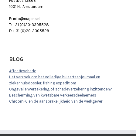
Postbus 15863
1001 NJ Amsterdam
E: info@nuijens.nl
T: +31 (0)20-3305528
F: + 31 (0)20-3305529
BLOG
Affectieschade
Het verzoek om het volledige huisartsenjournaal en
ziekenhuisdossier, fishing expedition!
Ongevallenverzekering of schadeverzekering inzittenden?
Bescherming van kwetsbare verkeersdeelnemers
Chroom-6 en de aansprakelijkheid van de werkgever