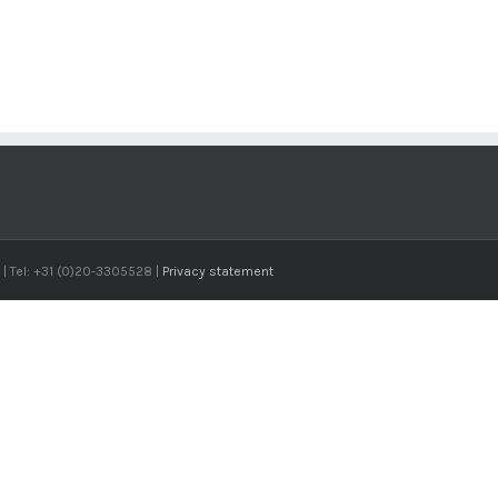
| Tel: +31 (0)20-3305528 |
Privacy statement