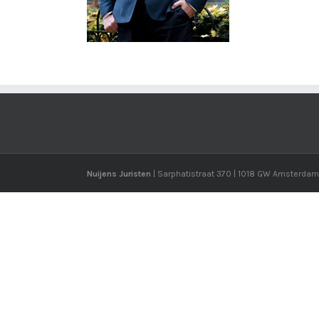
Nuijens Juristen
| Sarphatistraat 370 | 1018 GW Amsterdam 