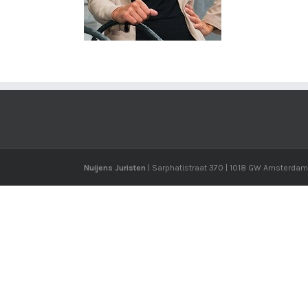
Nuijens Juristen
| Sarphatistraat 370 | 1018 GW Amsterdam 