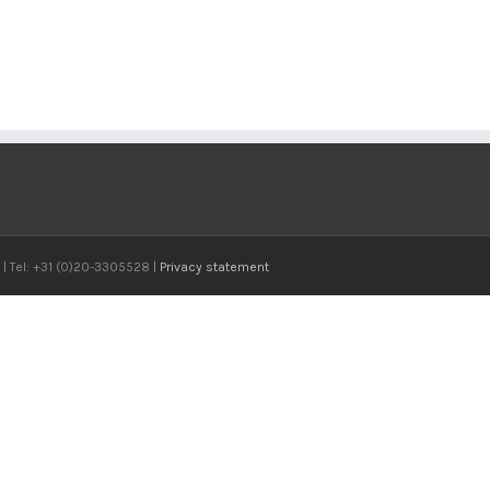
| Tel: +31 (0)20-3305528 |
Privacy statement