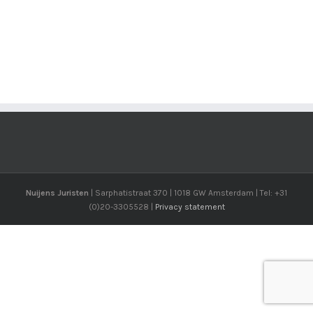
Nuijens Juristen
| Sarphatistraat 370 | 1018 GW Amsterdam | Tel: +31
(0)20-3305528 |
Privacy statement